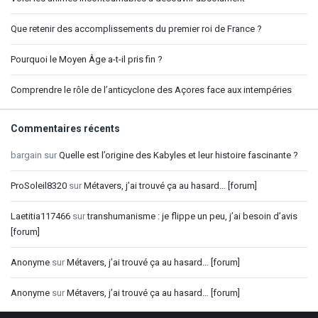
Que retenir des accomplissements du premier roi de France ?
Pourquoi le Moyen Âge a-t-il pris fin ?
Comprendre le rôle de l’anticyclone des Açores face aux intempéries
Commentaires récents
bargain
sur
Quelle est l’origine des Kabyles et leur histoire fascinante ?
ProSoleil8320
sur
Métavers, j’ai trouvé ça au hasard… [forum]
Laetitia117466
sur
transhumanisme : je flippe un peu, j’ai besoin d’avis
[forum]
Anonyme
sur
Métavers, j’ai trouvé ça au hasard… [forum]
Anonyme
sur
Métavers, j’ai trouvé ça au hasard… [forum]