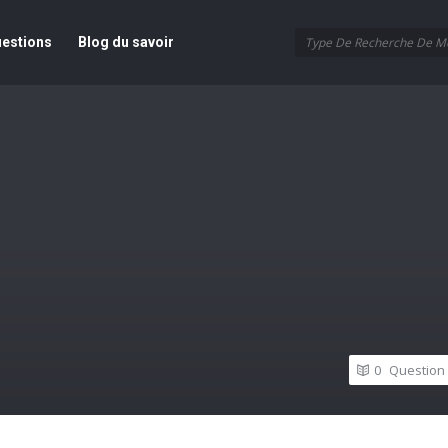
ur
estions
Blog du savoir
0
Question