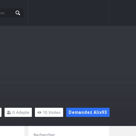
0
Adepte
10
Visites
Demandez Alix93
Barre
Rechercher