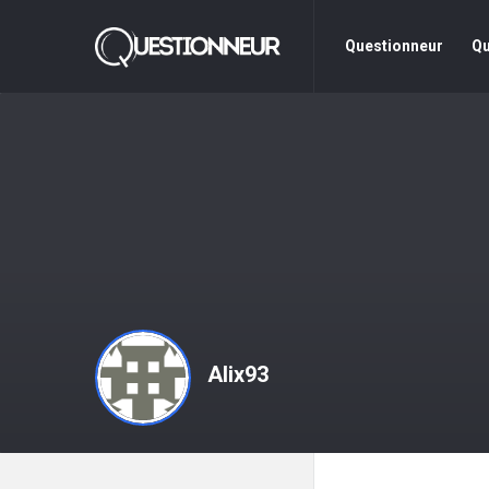
Questionneur
Questionne
Questionneur
Qu
La
Navigation
Alix93