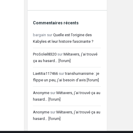
Commentaires récents
bargain
sur
Quelle est l’origine des
Kabyles et leur histoire fascinante ?
ProSoleil8320
sur
Métavers, j’ai trouvé
ça au hasard… [forum]
Laetitia117466
sur
transhumanisme : je
flippe un peu, j’ai besoin d’avis [forum]
Anonyme
sur
Métavers, j’ai trouvé ça au
hasard… [forum]
Anonyme
sur
Métavers, j’ai trouvé ça au
hasard… [forum]