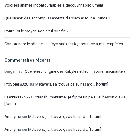
Voici les animés incontournables à découvrir absolument
Que retenir des accomplissements du premier roi de France ?
Pourquoi le Moyen Âge a-t-il pris fin ?
Comprendre le rôle de l’anticyclone des Açores face aux intempéries
Commentaires récents
bargain
sur
Quelle est l’origine des Kabyles et leur histoire fascinante ?
ProSoleil8320
sur
Métavers, j’ai trouvé ça au hasard… [forum]
Laetitia117466
sur
transhumanisme : je flippe un peu, j’ai besoin d’avis
[forum]
Anonyme
sur
Métavers, j’ai trouvé ça au hasard… [forum]
Anonyme
sur
Métavers, j’ai trouvé ça au hasard… [forum]