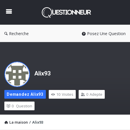
Questionneur
Recherche
Posez Une Question
Alix93
10
Visites
0
Adepte
Demandez Alix93
0
Question
La maison
/
Alix93