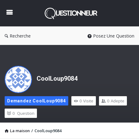
Questionneur
Recherche
Posez Une Question
CoolLoup9084
0
Visite
0
Adepte
Demandez CoolLoup9084
0
Question
La maison
/
CoolLoup9084