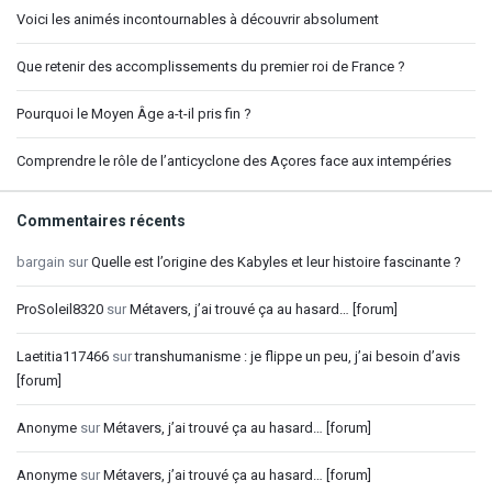
Voici les animés incontournables à découvrir absolument
Que retenir des accomplissements du premier roi de France ?
Pourquoi le Moyen Âge a-t-il pris fin ?
Comprendre le rôle de l’anticyclone des Açores face aux intempéries
Commentaires récents
bargain
sur
Quelle est l’origine des Kabyles et leur histoire fascinante ?
ProSoleil8320
sur
Métavers, j’ai trouvé ça au hasard… [forum]
Laetitia117466
sur
transhumanisme : je flippe un peu, j’ai besoin d’avis
[forum]
Anonyme
sur
Métavers, j’ai trouvé ça au hasard… [forum]
Anonyme
sur
Métavers, j’ai trouvé ça au hasard… [forum]