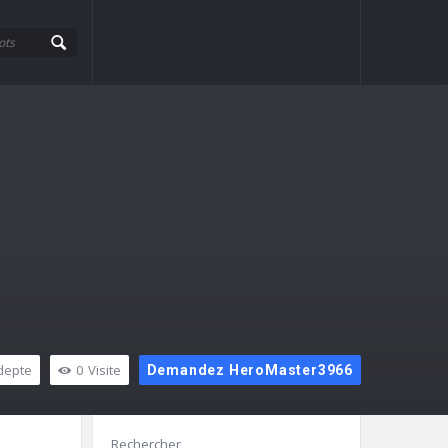
depte
0
Visite
Demandez HeroMaster3966
Barre
Rechercher