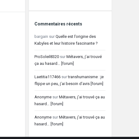
Commentaires récents
bargain
sur
Quelle est l’origine des
Kabyles et leur histoire fascinante ?
ProSoleil8320
sur
Métavers, j’ai trouvé
ça au hasard… [forum]
Laetitia117466
sur
transhumanisme : je
flippe un peu, j’ai besoin d’avis [forum]
Anonyme
sur
Métavers, j’ai trouvé ça au
hasard… [forum]
Anonyme
sur
Métavers, j’ai trouvé ça au
hasard… [forum]