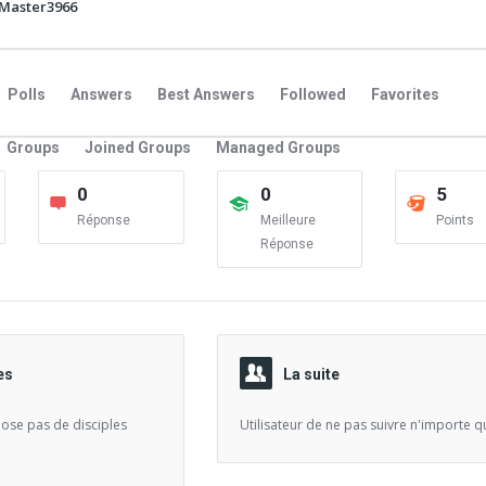
Master3966
Polls
Answers
Best Answers
Followed
Favorites
Groups
Joined Groups
Managed Groups
0
0
5
Réponse
Meilleure
Points
Réponse
es
La suite
spose pas de disciples
Utilisateur de ne pas suivre n'importe qu