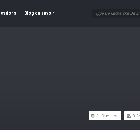
ur
estions
Blog du savoir
1
Question
0
A