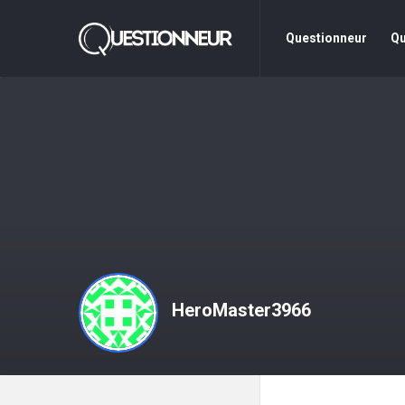
Questionneur
Questionne
Questionneur
Qu
La
Navigation
HeroMaster3966