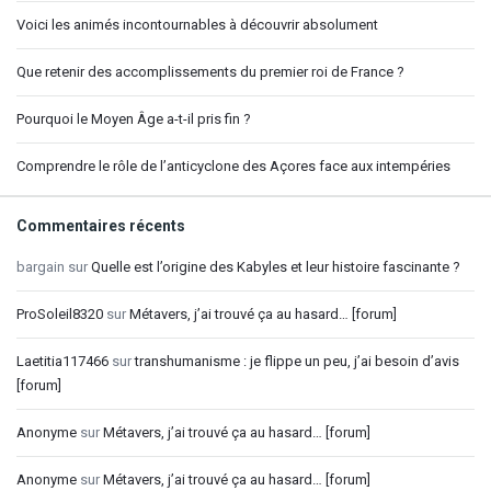
Voici les animés incontournables à découvrir absolument
Que retenir des accomplissements du premier roi de France ?
Pourquoi le Moyen Âge a-t-il pris fin ?
Comprendre le rôle de l’anticyclone des Açores face aux intempéries
Commentaires récents
bargain
sur
Quelle est l’origine des Kabyles et leur histoire fascinante ?
ProSoleil8320
sur
Métavers, j’ai trouvé ça au hasard… [forum]
Laetitia117466
sur
transhumanisme : je flippe un peu, j’ai besoin d’avis
[forum]
Anonyme
sur
Métavers, j’ai trouvé ça au hasard… [forum]
Anonyme
sur
Métavers, j’ai trouvé ça au hasard… [forum]