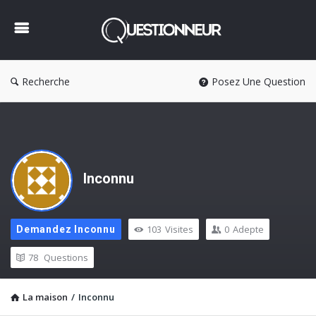
Questionneur
Recherche
Posez Une Question
Inconnu
103
Visites
0
Adepte
Demandez Inconnu
78
Questions
La maison
/
Inconnu