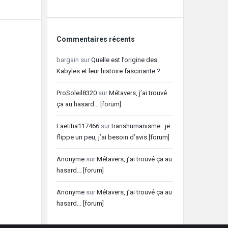
Commentaires récents
bargain
sur
Quelle est l’origine des
Kabyles et leur histoire fascinante ?
ProSoleil8320
sur
Métavers, j’ai trouvé
ça au hasard… [forum]
Laetitia117466
sur
transhumanisme : je
flippe un peu, j’ai besoin d’avis [forum]
Anonyme
sur
Métavers, j’ai trouvé ça au
hasard… [forum]
Anonyme
sur
Métavers, j’ai trouvé ça au
hasard… [forum]