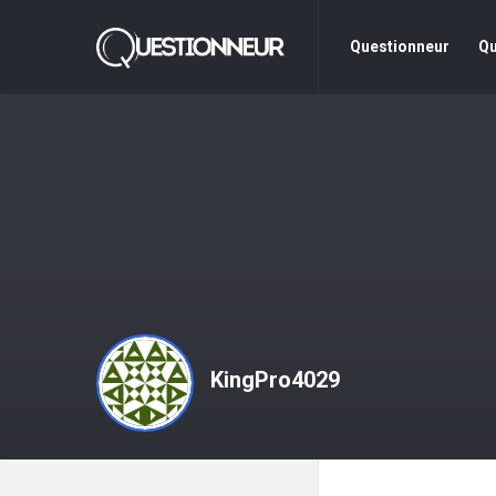
Questionneur
Questionne
Questionneur
Qu
La
Navigation
KingPro4029