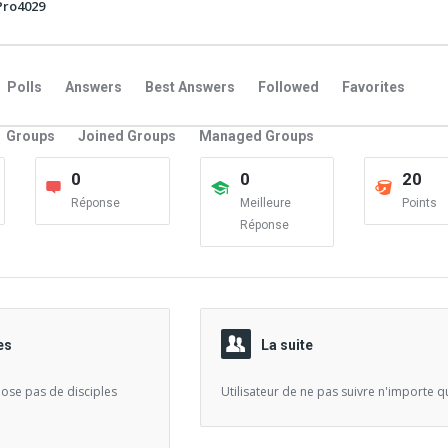
Pro4029
Polls
Answers
Best Answers
Followed
Favorites
Groups
Joined Groups
Managed Groups
0
0
20
Réponse
Meilleure
Points
Réponse
es
La suite
spose pas de disciples
Utilisateur de ne pas suivre n'importe qu