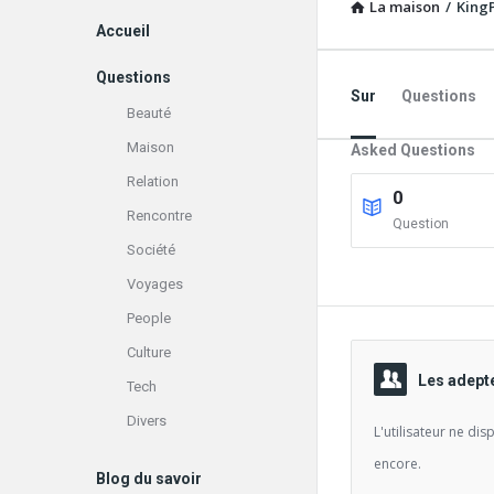
La maison
/
King
Explorer
Accueil
Questions
Sur
Questions
Beauté
Maison
Asked Questions
Relation
0
Rencontre
Question
Société
Voyages
People
Culture
Les adept
Tech
Divers
L'utilisateur ne di
encore.
Blog du savoir