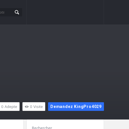
0
Adepte
0
Visite
Demandez KingPro4029
Barre
Rechercher