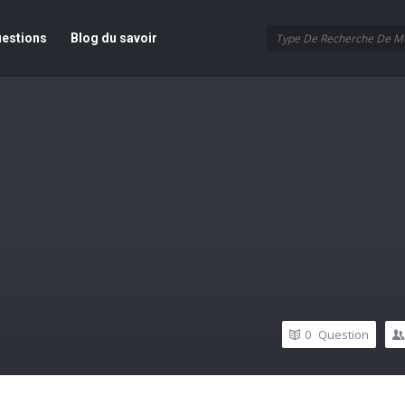
ur
estions
Blog du savoir
0
Question