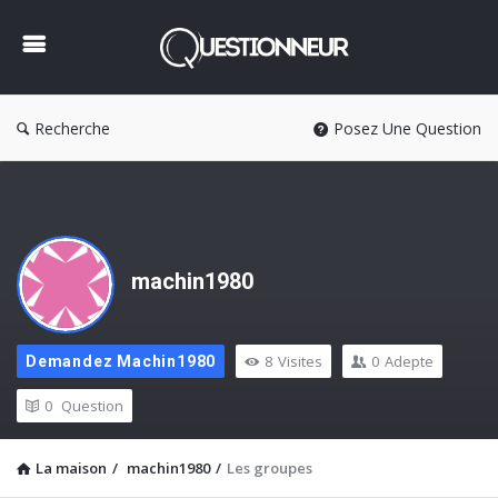
Questionneur
Recherche
Posez Une Question
machin1980
8
Visites
0
Adepte
Demandez Machin1980
0
Question
La maison
/
machin1980
/
Les groupes