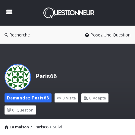
Questionneur
Recherche
Posez Une Question
Paris66
0
Visite
0
Adepte
Demandez Paris66
0
Question
La maison
/
Paris66
/
Suivi