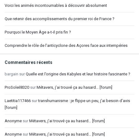
Voici les animés incontournables à découvrir absolument
Que retenir des accomplissements du premier roi de France ?
Pourquoi le Moyen Âge a-t-il pris fin ?
Comprendre le rôle de l’anticyclone des Açores face aux intempéries
Commentaires récents
bargain
sur
Quelle est l’origine des Kabyles et leur histoire fascinante ?
ProSoleil8320
sur
Métavers, j’ai trouvé ça au hasard… [forum]
Laetitia117466
sur
transhumanisme : je flippe un peu, j’ai besoin d’avis
[forum]
Anonyme
sur
Métavers, j’ai trouvé ça au hasard… [forum]
Anonyme
sur
Métavers, j’ai trouvé ça au hasard… [forum]