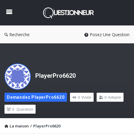
Questionneur
Recherche
Posez Une Question
PlayerPro6620
0
Visite
0
Adepte
Demandez PlayerPro6620
0
Question
La maison
/
PlayerPro6620