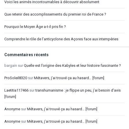
Voici les animés incontournables à découvrir absolument
Que retenir des accomplissements du premier roi de France ?
Pourquoi le Moyen Âge a-t-il pris fin ?
Comprendre le rôle de l’anticyclone des Açores face aux intempéries
Commentaires récents
bargain
sur
Quelle est l’origine des Kabyles et leur histoire fascinante ?
ProSoleil8320
sur
Métavers, j’ai trouvé ça au hasard… [forum]
Laetitia117466
sur
transhumanisme : je flippe un peu, j’ai besoin d’avis
[forum]
Anonyme
sur
Métavers, j’ai trouvé ça au hasard… [forum]
Anonyme
sur
Métavers, j’ai trouvé ça au hasard… [forum]