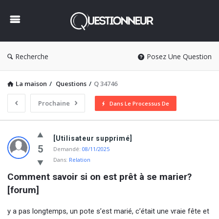
Questionneur
Recherche
Posez Une Question
La maison
/
Questions
/
Q 34746
Prochaine
Dans Le Processus De
Questionneur
[Utilisateur supprimé]
Dernière
5
Demandé:
08/11/2025
Dans:
Relation
Questions
Comment savoir si on est prêt à se marier? 
[forum]
y a pas longtemps, un pote s’est marié, c’était une vraie fête et