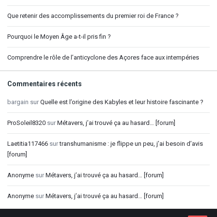
Que retenir des accomplissements du premier roi de France ?
Pourquoi le Moyen Âge a-t-il pris fin ?
Comprendre le rôle de l’anticyclone des Açores face aux intempéries
Commentaires récents
bargain
sur
Quelle est l’origine des Kabyles et leur histoire fascinante ?
ProSoleil8320
sur
Métavers, j’ai trouvé ça au hasard… [forum]
Laetitia117466
sur
transhumanisme : je flippe un peu, j’ai besoin d’avis
[forum]
Anonyme
sur
Métavers, j’ai trouvé ça au hasard… [forum]
Anonyme
sur
Métavers, j’ai trouvé ça au hasard… [forum]