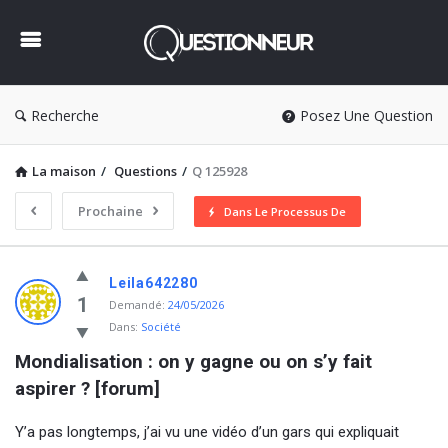
Questionneur
Recherche
Posez Une Question
La maison
/
Questions
/
Q 125928
Prochaine
Dans Le Processus De
Questionneur
Leila642280
Dernière
1
Demandé:
24/05/2026
Dans:
Société
Questions
Mondialisation : on y gagne ou on s’y fait 
aspirer ? [forum]
Y’a pas longtemps, j’ai vu une vidéo d’un gars qui expliquait