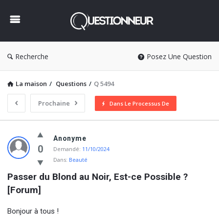
Questionneur
Recherche
Posez Une Question
La maison
/
Questions
/
Q 5494
Prochaine
Dans Le Processus De
Questionneur
Anonyme
Dernière
0
Demandé:
11/10/2024
Dans:
Beauté
Questions
Passer du Blond au Noir, Est-ce Possible ? 
[Forum]
Bonjour à tous !