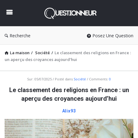
Questionneur
Recherche
Posez Une Question
La maison
/
Société
/
Le classement des religions en France :
un aperçu des croyances aujourd’hui
Questionneur
Sur:
05/07/2025
Posté dans
Société
Comments:
0
Dernière
Le classement des religions en France : un
Articles
aperçu des croyances aujourd’hui
Alix93