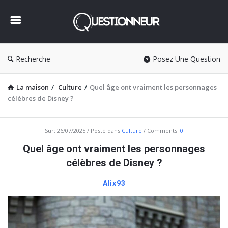
Questionneur
Recherche
Posez Une Question
La maison
/
Culture
/
Quel âge ont vraiment les personnages
célèbres de Disney ?
Questionneur
Sur:
26/07/2025
Posté dans
Culture
Comments:
0
Dernière
Quel âge ont vraiment les personnages
Articles
célèbres de Disney ?
Alix93