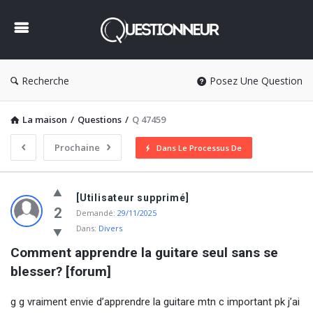
Questionneur
Recherche
Posez Une Question
La maison
/
Questions
/
Q 47459
Prochaine
Dans Le Processus De
Questionneur
[Utilisateur supprimé]
Dernière
2
Demandé:
29/11/2025
Dans:
Divers
Questions
Comment apprendre la guitare seul sans se 
blesser? [forum]
g g vraiment envie d’apprendre la guitare mtn c important pk j’ai