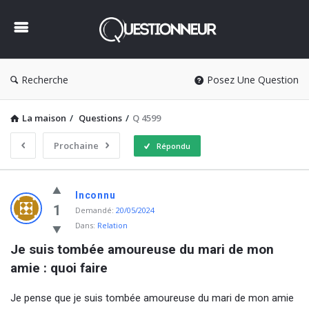
Questionneur
Recherche
Posez Une Question
La maison
/
Questions
/
Q 4599
Prochaine
Répondu
Questionneur
Inconnu
Dernière
1
Demandé:
20/05/2024
Dans:
Relation
Questions
Je suis tombée amoureuse du mari de mon 
amie : quoi faire
Je pense que je suis tombée amoureuse du mari de mon amie