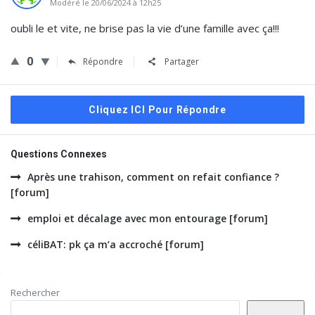
Modéré le 20/06/2024 à 12h25
oubli le et vite, ne brise pas la vie d’une famille avec ça!!!
0
Répondre
Partager
Cliquez ICI Pour Répondre
Questions Connexes
Après une trahison, comment on refait confiance ?
[forum]
emploi et décalage avec mon entourage [forum]
céliBAT: pk ça m’a accroché [forum]
Barre
Rechercher
latérale