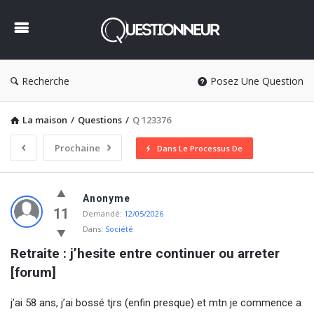
Questionneur
Recherche
Posez Une Question
La maison
/
Questions
/
Q 123376
Prochaine
Dans Le Processus De
Questionneur
Anonyme
Dernière
11
Demandé:
12/05/2026
Dans:
Société
Questions
Retraite : j’hesite entre continuer ou arreter 
[forum]
j’ai 58 ans, j’ai bossé tjrs (enfin presque) et mtn je commence a