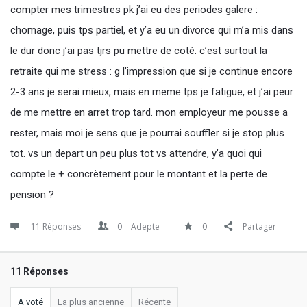
compter mes trimestres pk j’ai eu des periodes galere :
chomage, puis tps partiel, et y’a eu un divorce qui m’a mis dans
le dur donc j’ai pas tjrs pu mettre de coté. c’est surtout la
retraite qui me stress : g l’impression que si je continue encore
2-3 ans je serai mieux, mais en meme tps je fatigue, et j’ai peur
de me mettre en arret trop tard. mon employeur me pousse a
rester, mais moi je sens que je pourrai souffler si je stop plus
tot. vs un depart un peu plus tot vs attendre, y’a quoi qui
compte le + concrètement pour le montant et la perte de
pension ?
11 Réponses
0
Adepte
0
Partager
11 Réponses
A voté
La plus ancienne
Récente