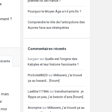
premier roi de France ?
de
Pourquoi le Moyen Âge a-t-il pris fin ?
ement ?
Comprendre le rôle de l’anticyclone des
Açores face aux intempéries
Commentaires récents
bargain
sur
Quelle est l’origine des
écente
Kabyles et leur histoire fascinante ?
ProSoleil8320
sur
Métavers, j’ai trouvé
ça au hasard… [forum]
Laetitia117466
sur
transhumanisme : je
s mais
flippe un peu, j’ai besoin d’avis [forum]
ur
Anonyme
sur
Métavers, j’ai trouvé ça au
 moi