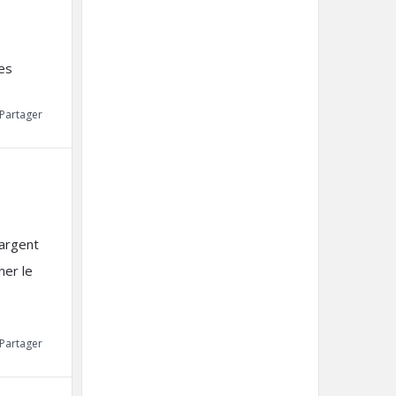
e
ues
Partager
 argent
ner le
Partager