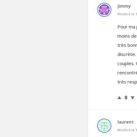
jimmy
Modéré le 1
Pour ma p
moins de
très bonn
discrète.
couples. 
rencontr
très resp
8
laurent
Modéré le 1