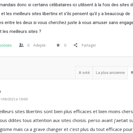
ndais donc si certains célibataires ici utilisent à la fois des sites 
et les meilleurs sites libertins et s’ils pensent qu’il y a beaucoup de
es entre les deux si vous cherchez juste à vous amuser sans engag
 les meilleurs sites ?
ponses
0
Adepte
0
Partager
A voté
La plus ancienne
R
e
1/08/2025 à 13h00
eilleurs sites libertins sont bien plus efficaces et bien moins cher
s ddites tous attention aux sites choisis. perso avant j’aetait s
isme mais ca a grave changer et c’est plus du tout efficace pour