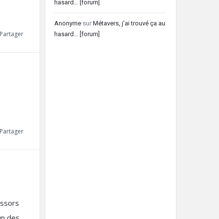
hasard… [forum]
Anonyme
sur
Métavers, j’ai trouvé ça au
Partager
hasard… [forum]
Partager
essors
un des