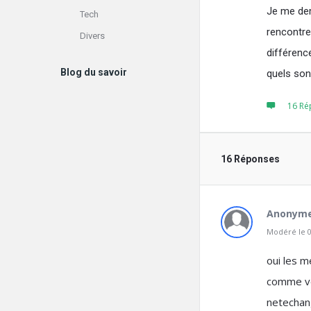
Je me dema
Tech
rencontre 
Divers
différenc
Blog du savoir
quels sont
16 Ré
16 Réponses
Anonym
Modéré le 0
oui les m
comme vou
netechang