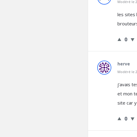
Modéré le 2
les sites
brouteurs
0
herve
Modéré le 2
j’avais t
et mon te
site car 
0