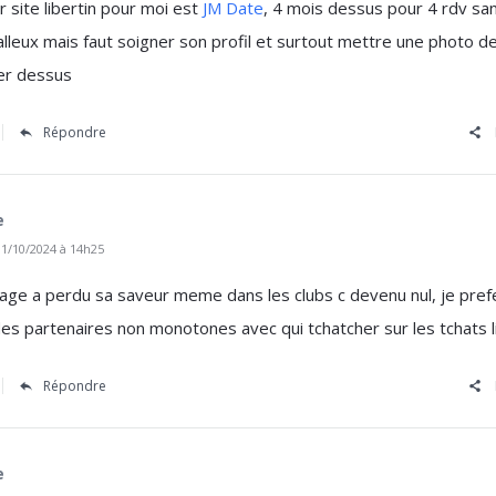
ur site libertin pour moi est
JM Date
, 4 mois dessus pour 4 rdv sa
dalleux mais faut soigner son profil et surtout mettre une photo de
er dessus
Répondre
e
1/10/2024 à 14h25
inage a perdu sa saveur meme dans les clubs c devenu nul, je pref
es partenaires non monotones avec qui tchatcher sur les tchats l
Répondre
e