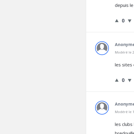
depuis l
0
Anonym
Modéré le 2
les sites
0
Anonym
Modéré le 1
les clubs
bredouill