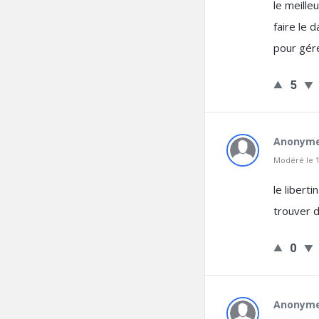
le meille
faire le 
pour gér
5
Anonym
Modéré le 1
le libert
trouver d
0
Anonym