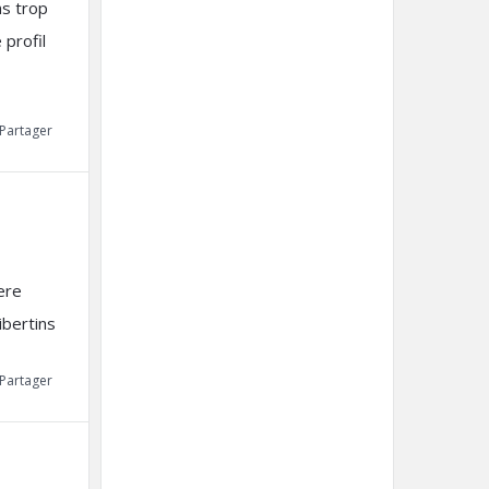
ns trop
 profil
Partager
ere
ibertins
Partager