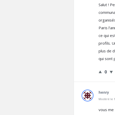
Salut ! P
communau
organisés
Paris l’an
ce qui es
profils. 
plus de d
qui sont 
0
henry
Modéré le 1
vous me fa