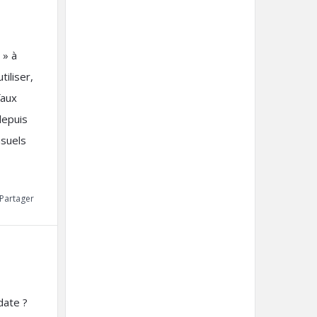
 » à
tiliser,
faux
depuis
nsuels
Partager
 date ?