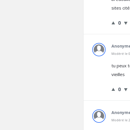
sites cit
0
Anonym
Modéré le 0
tu peux 
vieilles
0
Anonym
Modéré le 2