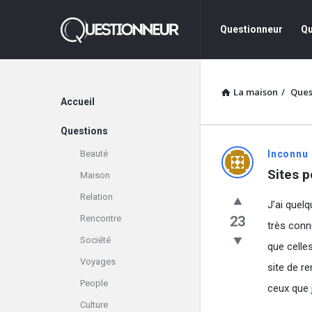
Questionneur
Questionne
Questionneur
Qu
La
Navigation
La maison
/
Ques
Explorer
Accueil
Questions
Questionn
Beauté
Inconnu
Sites p
Maison
Dernière
Relation
J’ai quel
Questions
Rencontre
23
très conn
Société
que celles
Voyages
site de re
People
ceux que j’
Culture