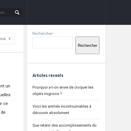
Barre
Rechercher
ine
latérale
Rechercher
Articles récents
ent un
Pourquoi a-t-on envie de croquer les
objets mignons ?
uelles
ur ce
Voici les animés incontournables à
 de
découvrir absolument
Que retenir des accomplissements du