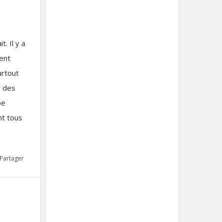
. Il y a
ent
urtout
r des
pe
ent tous
Partager