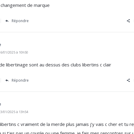
e changement de marque
Répondre
e
6/01/2025 à 10h50
 de libertinage sont au dessus des clubs libertins c clair
Répondre
e
3/01/2025 à 13h54
 libertins c vraiment de la merde plus jamais j’y vais c cher et tu r
e si t’es pas un couple ou une femme. je fais mes rencontres sur 